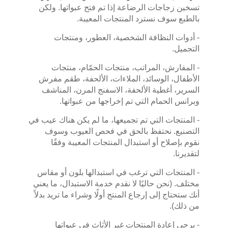
تسخين زجاجات الرضاعة إذا تم فتح عبواتها. ولكن
بالطبع سوف نسترد المنتجات المعيبة.
- أدوات النظافة الشخصية، العطور، ومنتجات
التجميل.
- المفارش، المراتب، منتجات الحمّام، منتجات
الأطفال، الوسائد، الملاءات، الألحفة، طقم مفرش
السرير، أغطية الألحفة، الاسفنج المرن، المناشف
وبرانس الحمام التي تم إخراجها من عبواتها.
- المنتجات التي تم تجميعها، ما لم يكن هناك عيب في
التصنيع. نحتفظ بالحق في فحص العيوب وسوف
نقوم بإصلاح أو استبدال المنتجات المعيبة وفقًا
لتقديرنا.
- المنتجات التي ترغب في استبدالها بلون أو مقاس
مختلف. (نحن حاليًا لا نقدم خدمة الاستبدال، ما يعني
أنك ستحتاج إلى إرجاع المنتج أولًا وشراء ما تريد بدلاً
من ذلك).
- يرجى إعادة المنتجات غير الأثاث في عبواتها