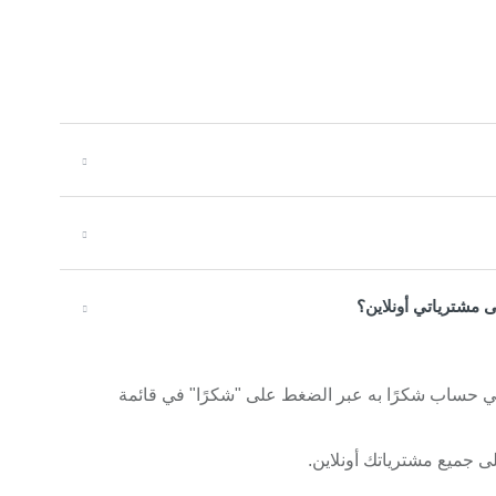
 مشترياتي أونلاين؟
يك حساب على BabyshopStores.com، اربطي حساب شكرًا به عبر الضغط على "شكرًا" في قائمة
 جميع مشترياتك أونلاين.